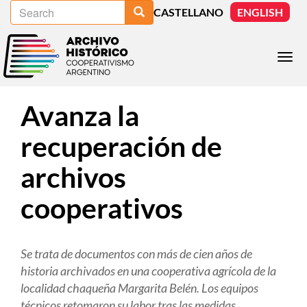
Search
Skip
Search
CASTELLANO
ENGLISH
to
main
content
Togg
navi
Avanza la
recuperación de
archivos
cooperativos
Se trata de documentos con más de cien años de
historia archivados en una cooperativa agrícola de la
localidad chaqueña Margarita Belén. Los equipos
técnicos retomaron su labor tras las medidas