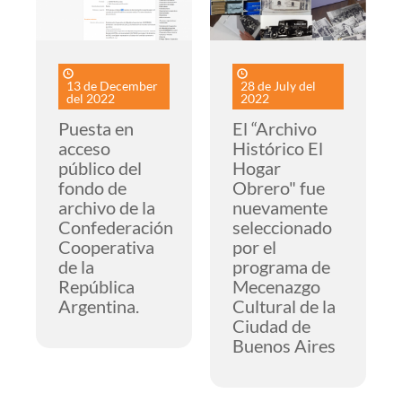
13 de December
28 de July del
del 2022
2022
Puesta en
El “Archivo
acceso
Histórico El
público del
Hogar
fondo de
Obrero" fue
archivo de la
nuevamente
Confederación
seleccionado
Cooperativa
por el
de la
programa de
República
Mecenazgo
Argentina.
Cultural de la
Ciudad de
Buenos Aires