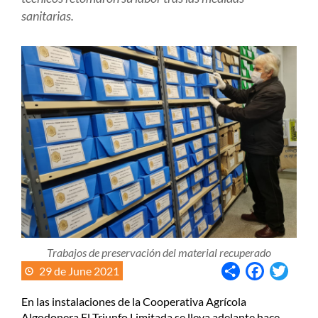
sanitarias.
Imagen
Trabajos de preservación del material recuperado
Share
Facebook
Twitt
29 de June 2021
En las instalaciones de la Cooperativa Agrícola
Algodonera El Triunfo Limitada se lleva adelante hace