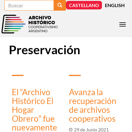
Buscar
Pasar
Buscar
CASTELLANO
ENGLISH
al
contenido
principal
Togg
navi
Preservación
El “Archivo
Avanza la
Histórico El
recuperación
Hogar
de archivos
Obrero" fue
cooperativos
nuevamente
29 de Junio 2021