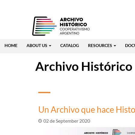
Skip
to
main
content
Navegación
HOME
ABOUT US
CATALOG
RESOURCES
DOC
principal
Archivo Histórico
Un Archivo que hace Histo
02 de September 2020