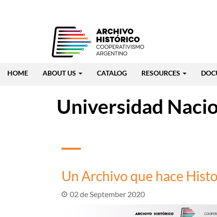
Skip
to
main
content
Navegación
HOME
ABOUT US
CATALOG
RESOURCES
DOC
principal
Universidad Nacio
Un Archivo que hace Histo
02 de September 2020